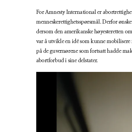
For Amnesty International er abortrettighete
menneskerettighetsspørsmål. Derfor ønsket 
dersom den amerikanske høyesteretten omg
var å utvikle en idé som kunne mobilisere f
på de guvernørene som fortsatt hadde makt ti
abortforbud i sine delstater.