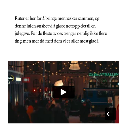
Ruter er her for å bringe mennesker sammen, og 
denne julen ønsket vi å gjøre nettopp det til en 
julegave. For de fleste av oss trenger nemlig ikke flere 
ting, men mer tid med dem vi er aller mest glad i.