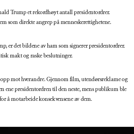
onald Trump et rekordhøyt antall presidentordrer. 
 dem som direkte angrep på menneskerettighetene.
mp, er det bildene av ham som signerer presidentordrer. 
itisk makt og raske beslutninger.
ene opp mot hverandre. Gjennom film, utendørsreklame og 
en ene presidentordren til den neste, mens publikum ble 
t for å motarbeide konsekvensene av dem.