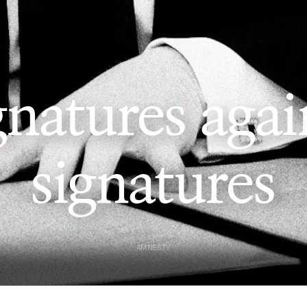
gnatures agai
signatures
AMNESTY