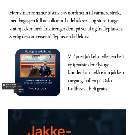
Hver vinter rømmer tusenvis av nordmenn til varmere strøk, 
med bagasjen full av solkrem, badebukser – og store, tunge 
vinterjakker fordi folk trenger dem på vei til og fra flyplassen. 
Særlig de som reiser til flyplassen kollektivt.
Vi åpnet Jakkehotellet, en helt 
ny tjeneste der Flytogets 
kunder kan sjekke inn jakken 
i avgangshallen på Oslo 
Lufthavn – helt gratis.