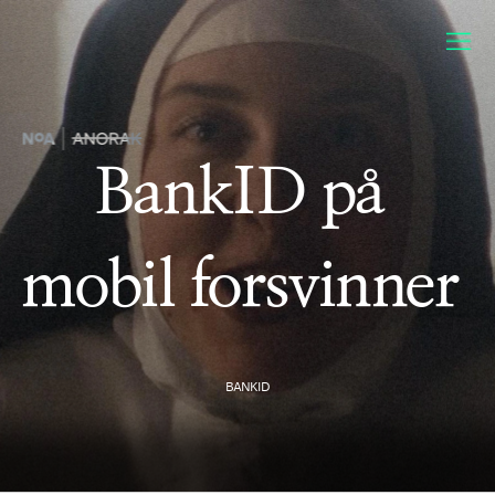
BankID på
mobil forsvinner
BANKID