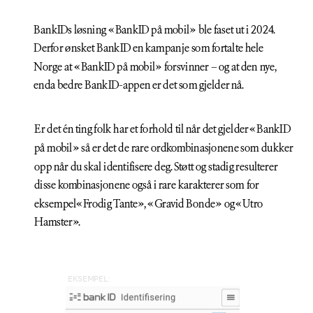
BankIDs løsning «BankID på mobil» ble faset ut i 2024. 
Derfor ønsket BankID en kampanje som fortalte hele 
Norge at «BankID på mobil» forsvinner – og at den nye, 
enda bedre BankID-appen er det som gjelder nå.
Er det én ting folk har et forhold til når det gjelder«BankID 
på mobil» så er det de rare ordkombinasjonene som dukker 
opp når du skal identifisere deg. Støtt og stadig resulterer 
disse kombinasjonene også i rare karakterer som for 
eksempel«Frodig Tante», «Gravid Bonde» og«Utro 
Hamster».
EKSEMPEL: